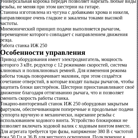
Универсальная коробка передач позволяет нарезать любые виды
резьбы, не меняя при этом шестерни на гитаре.
Станина изготовлена из чугуна с добавками хрома и никеля,
направляющие очень гладкие и закалены токами высокой
частоты.
Мнемонический принцип подачи выполняется рычагом,
перемещение которого совпадает с направлением движения
резца.
Работа станка ИЖ 250
Особенности управления
Привод оборудования имеет электродвигатель, мощность
которого 3 кВт, редуктор с 12 режимами скоростей, система
клиновых и поликлиновых ремней. Для изменения режима
работы токарь поворачивает маховик, при этом создаётся
сочетание отверстий, в которые входят пальцы рычагов, чтобы
зацепить блоки шестерёнок. Шестерни приостанавливают своё
движение благодаря оттягиванию рычага, что и позволяет
сменить скорость работы станка.
Токарно-винторезный станок ИЖ 250 оборудован закрытым
фартуком, обеспечивающим поперечные и продольные подачи
суппорта вручную и механически, нарезание резьбы с
использованием ходового винта. Устройство блокировки не
позволяет включать ходовой валик с ходовым винтом вместе.
Для агрегата требуется три фазы, напряжение 380 В с частотой
тока 50 Гц и 36 В для местного освещения. Подключение к