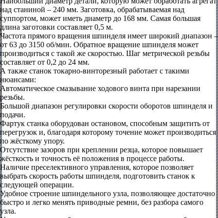
Наибольший диаметр детали, которую может обработать агрегат
над станиной – 240 мм. Заготовка, обрабатываемая над
суппортом, может иметь диаметр до 168 мм. Самая большая
длина заготовки составляет 0,5 м.
Частота прямого вращения шпинделя имеет широкий диапазон –
от 63 до 3150 об/мин. Обратное вращение шпинделя может
производиться с такой же скоростью. Шаг метрической резьбы
составляет от 0,2 до 24 мм.
А также станок токарно-винторезный работает с такими
нюансами:
Автоматическое смазывание ходового винта при нарезании
резьбы.
Большой диапазон регулировки скорости оборотов шпинделя и
подачи.
Фартук станка оборудован остановом, способным защитить от
перегрузок и, благодаря которому точение может производиться
по жёсткому упору.
Отсутствие зазоров при креплении резца, которое повышает
жёсткость и точность её положения в процессе работы.
Наличие преселективного управления, которое позволяет
выбрать скорость работы шпинделя, подготовить станок к
следующей операции.
Удобное строение шпиндельного узла, позволяющее достаточно
быстро и легко менять приводные ремни, без разбора самого
узла.