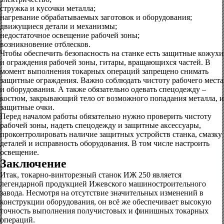
стружка и кусочки металла;
нагревание обрабатываемых заготовок и оборудования;
движущиеся детали и механизмы;
недостаточное освещение рабочей зоны;
возникновение отблесков.
Чтобы обеспечить безопасность на станке есть защитные кожухи
и ограждения рабочей зоны, гитары, вращающихся частей. В
момент выполнения токарных операций запрещено снимать
защитные ограждения. Важно соблюдать чистоту рабочего места
и оборудования. А также обязательно одевать спецодежду –
костюм, закрывающий тело от возможного попадания металла, и
защитные очки.
Перед началом работы обязательно нужно проверить чистоту
рабочей зоны, надеть спецодежду и защитные аксессуары,
проконтролировать наличие защитных устройств станка, смазку
деталей и исправность оборудования. В том числе настроить
освещение.
Заключение
Итак, токарно-винторезный станок ИЖ 250 является
легендарной продукцией Ижевского машиностроительного
завода. Несмотря на отсутствие значительных изменений в
конструкции оборудования, он всё же обеспечивает высокую
точность выполнения получистовых и финишных токарных
операций.