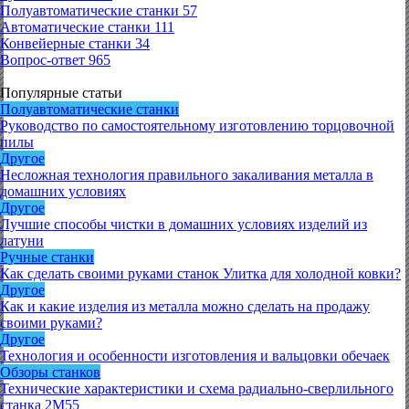
Полуавтоматические станки
57
Автоматические станки
111
Конвейерные станки
34
Вопрос-ответ
965
Популярные статьи
Полуавтоматические станки
Руководство по самостоятельному изготовлению торцовочной
пилы
Другое
Несложная технология правильного закаливания металла в
домашних условиях
Другое
Лучшие способы чистки в домашних условиях изделий из
латуни
Ручные станки
Как сделать своими руками станок Улитка для холодной ковки?
Другое
Как и какие изделия из металла можно сделать на продажу
своими руками?
Другое
Технология и особенности изготовления и вальцовки обечаек
Обзоры станков
Технические характеристики и схема радиально-сверлильного
станка 2М55