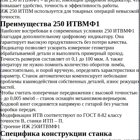
повышает удобство, точность и эффективность работы.
ИЖ 250 ИТПМ используется для токарных операций невысокой
точности.
Преимущества 250 ИТВМФ1
Наиболее востребован в современных условиях 250 ИТВМФ1
благодаря дополнительному цифровому индикатору. Она
гарантирует высокую продуктивность без потери качества.
Индикатор позволяет ускорить измерение геометрии
обрабатываемой детали и выполнить примерный проход.
Точность размеров составляет от 0,1 до 100 мкм. А также
оператору не нужно помнить количество оборотов лимба,
самостоятельно, и порой вручную, определять характеристики и
параметр. Станок автоматически компенсирует небольшие
проблемы взаимодействия собственных деталей, износ режущих
частей.
Чтобы считать поперечные передвижения с высокой точностью
– до 0,005 мм/об – станок оснащён механизмом-верньером.
Ходовой винт соединяется напрямую с гитарой без участия
коробки передач.
Модификации ИТВ соответствуют по ГОСТ 8-82 классу
точности В, станки ИТП – П.
Строение ИЖ 250ИТВМФ1
Специфика конструкции станка