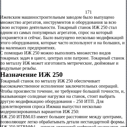
171
Ижевским машиностроительным заводом было выпущено
множество агрегатов, инструментов и оборудования за всю
свою историю деятельности. Токарный станок ИЖ 250 стал
одним из самых популярных агрегатов, спрос на который
сохраняется и сейчас. Было выпущено несколько модификаций
этого оборудования, которые часто используют и на больших, и
на маленьких предприятиях.
С помощью ИЖ 250 можно выполнять множество видов
токарных задач в цанге, центрах или патроне. Токарный станок
по металлу ИЖ может изготовить метрические, дюймовые и
модульные резьбы.
Назначение ИЖ 250
Токарный станок по металлу ИЖ 250 обеспечивает
высококачественное исполнение заключительных операций.
Чтобы произвести точение, не требующее большой точности, и,
оказывающее солидные нагрузки на станок, стоит выбрать
другую модификацию оборудования – 250 ИТП. Для
удовлетворения спроса Ижмаш выпустил несколько
модернизированных вариантов ИЖ 250:
ИЖ 250 ИТВМ.03 имеет большее расстояние между центрами,
позволяющее легко обрабатывать детали нестандартной формы.
ИЖ 250 ИТВМФ1 – агрегат, имеющий цифровой индикатор, что