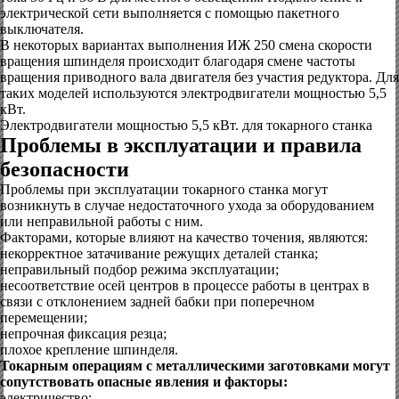
электрической сети выполняется с помощью пакетного
выключателя.
В некоторых вариантах выполнения ИЖ 250 смена скорости
вращения шпинделя происходит благодаря смене частоты
вращения приводного вала двигателя без участия редуктора. Для
таких моделей используются электродвигатели мощностью 5,5
кВт.
Электродвигатели мощностью 5,5 кВт. для токарного станка
Проблемы в эксплуатации и правила
безопасности
Проблемы при эксплуатации токарного станка могут
возникнуть в случае недостаточного ухода за оборудованием
или неправильной работы с ним.
Факторами, которые влияют на качество точения, являются:
некорректное затачивание режущих деталей станка;
неправильный подбор режима эксплуатации;
несоответствие осей центров в процессе работы в центрах в
связи с отклонением задней бабки при поперечном
перемещении;
непрочная фиксация резца;
плохое крепление шпинделя.
Токарным операциям с металлическими заготовками могут
сопутствовать опасные явления и факторы:
электричество;