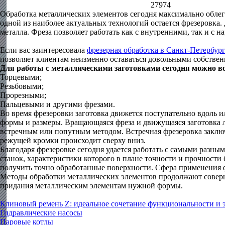
27974
Обработка металлических элементов сегодня максимально облег
одной из наиболее актуальных технологий остается фрезеровка.
металла. Фреза позволяет работать как с внутренними, так и с
Если вас заинтересовала
фрезерная обработка в Санкт-Петербур
позволяет клиентам неизменно оставаться довольными собстве
Для работы с металлическими заготовками сегодня можно 
Торцевыми;
Резьбовыми;
Прорезными;
Пальцевыми и другими фрезами.
Во время фрезеровки заготовка движется поступательно вдоль и
формы и размеры. Вращающаяся фреза и движущаяся заготовка л
встречным или попутным методом. Встречная фрезеровка заключ
режущей кромки происходит сверху вниз.
Благодаря фрезеровке сегодня удается работать с самыми разны
станок, характеристики которого в плане точности и прочности 
получить точно обработанные поверхности. Сфера применения ф
Методы обработки металлических элементов продолжают соверше
придания металлическим элементам нужной формы.
Клиновый ремень Z: идеальное сочетание функциональности и
Гидравлические насосы
Паровые котлы