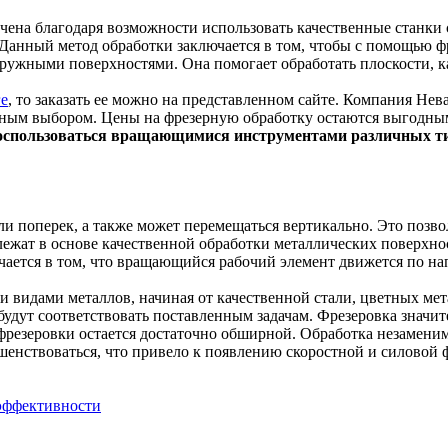
чена благодаря возможности использовать качественные станки 
 Данный метод обработки заключается в том, чтобы с помощью фр
 наружными поверхностями. Она помогает обработать плоскости, 
ге
, то заказать ее можно на представленном сайте. Компания Не
нным выбором. Цены на фрезерную обработку остаются выгодны
воспользоваться вращающимися инструментами различных т
ли поперек, а также может перемещаться вертикально. Это позво
ежат в основе качественной обработки металлических поверхно
ается в том, что вращающийся рабочий элемент движется по на
ми видами металлов, начиная от качественной стали, цветных ме
будут соответствовать поставленным задачам. Фрезеровка значит
резеровки остается достаточно обширной. Обработка незаменим
нствоваться, что привело к появлению скоростной и силовой ф
 эффективности