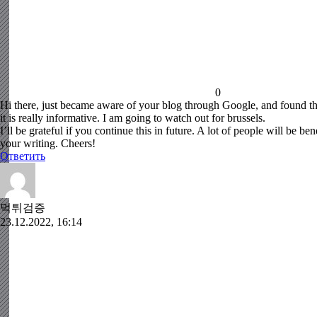
0
Hi there, just became aware of your blog through Google, and found th
it is really informative. I am going to watch out for brussels.
I’ll be grateful if you continue this in future. A lot of people will be be
your writing. Cheers!
Ответить
먹튀검증
23.12.2022, 16:14