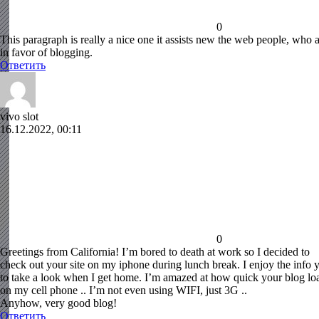
0
This paragraph is really a nice one it assists new the web people, who 
in favor of blogging.
Ответить
vivo slot
16.12.2022, 00:11
0
Greetings from California! I’m bored to death at work so I decided to
check out your site on my iphone during lunch break. I enjoy the info 
to take a look when I get home. I’m amazed at how quick your blog lo
on my cell phone .. I’m not even using WIFI, just 3G ..
Anyhow, very good blog!
Ответить