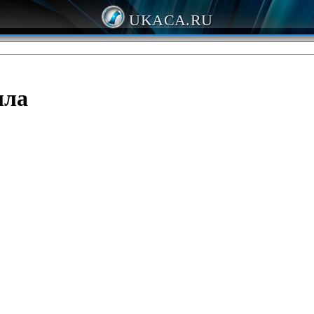
UKACA.RU
лла