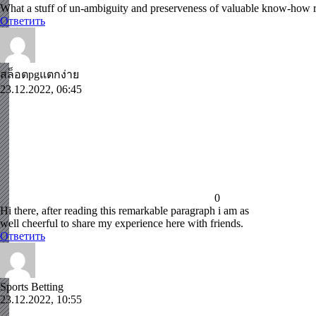
What a stuff of un-ambiguity and preserveness of valuable know-how 
Ответить
สล็อตpgแตกง่าย
23.12.2022, 06:45
0
Hi there, after reading this remarkable paragraph i am as
well cheerful to share my experience here with friends.
Ответить
Sports Betting
23.12.2022, 10:55