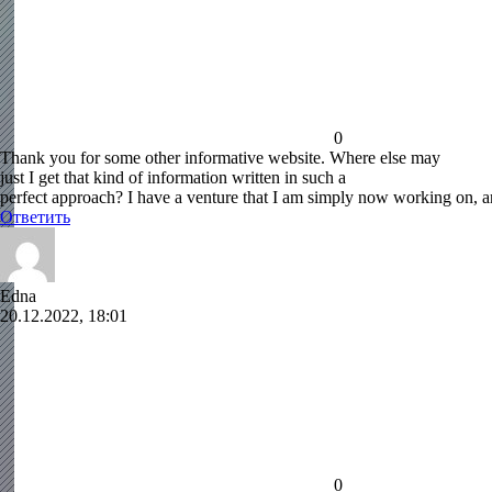
0
Thank you for some other informative website. Where else may
just I get that kind of information written in such a
perfect approach? I have a venture that I am simply now working on, an
Ответить
Edna
20.12.2022, 18:01
0