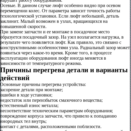
нарушит работу оборудования.
Осевые. В данном случае люфт особенно видно при осевом
перемещении колес. От параметра зависит точность работы
технологической установки. Если люфт небольшой, деталь
заклинит. Малый возможен в узлах, вращающихся на
повышенной скорости.
При замене запчасти и ее монтаже в посадочное место
образуется посадочный зазор. На узел возлагается нагрузка, в
результате чего появляется люфт. Как правило, это связано с
конструктивными особенностями узла. Радиальный зазор может
появиться через какое-то время. Кроме того, в процессе
эксплуатации оборудования люфт иногда меняется в
зависимости от температурного режима.
Причины перегрева детали и варианты
действий
Основные причины перегрева устройства:
засорение детали при монтаже;
ошибки в ходе установки;
недостаток или переизбыток смазочного вещества;
естественный износ металла;
несоответствие техническим параметрам оборудования;
повреждение корпуса запчасти, что привело к попаданию
инородных тел внутрь;
контакт с деталями, расположенными поблизости.