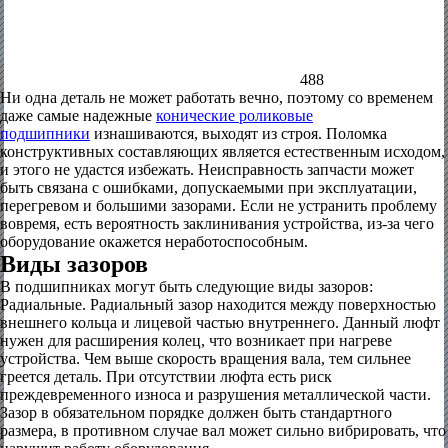
488
Ни одна деталь не может работать вечно, поэтому со временем
даже самые надежные
конические роликовые
подшипники
изнашиваются, выходят из строя. Поломка
конструктивных составляющих является естественным исходом,
и этого не удастся избежать. Неисправность запчасти может
быть связана с ошибками, допускаемыми при эксплуатации,
перегревом и большими зазорами. Если не устранить проблему
вовремя, есть вероятность заклинивания устройства, из-за чего
оборудование окажется неработоспособным.
Виды зазоров
В подшипниках могут быть следующие виды зазоров:
Радиальные. Радиальный зазор находится между поверхностью
внешнего кольца и лицевой частью внутреннего. Данный люфт
нужен для расширения колец, что возникает при нагреве
устройства. Чем выше скорость вращения вала, тем сильнее
греется деталь. При отсутствии люфта есть риск
преждевременного износа и разрушения металлической части.
Зазор в обязательном порядке должен быть стандартного
размера, в противном случае вал может сильно вибрировать, что