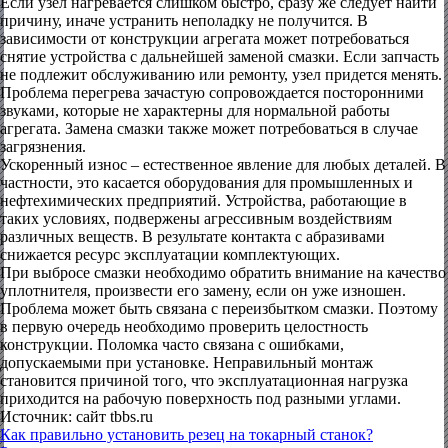
Если узел нагревается слишком быстро, сразу же следует найти
причину, иначе устранить неполадку не получится. В
зависимости от конструкции агрегата может потребоваться
снятие устройства с дальнейшей заменой смазки. Если запчасть
не подлежит обслуживанию или ремонту, узел придется менять.
Проблема перегрева зачастую сопровождается посторонними
звуками, которые не характерны для нормальной работы
агрегата. Замена смазки также может потребоваться в случае
загрязнения.
Ускоренный износ – естественное явление для любых деталей. В
частности, это касается оборудования для промышленных и
нефтехимических предприятий. Устройства, работающие в
таких условиях, подвержены агрессивным воздействиям
различных веществ. В результате контакта с абразивами
снижается ресурс эксплуатации комплектующих.
При выбросе смазки необходимо обратить внимание на качество
уплотнителя, произвести его замену, если он уже изношен.
Проблема может быть связана с переизбытком смазки. Поэтому
в первую очередь необходимо проверить целостность
конструкции. Поломка часто связана с ошибками,
допускаемыми при установке. Неправильный монтаж
становится причиной того, что эксплуатационная нагрузка
приходится на рабочую поверхность под разными углами.
Источник: сайт tbbs.ru
Как правильно установить резец на токарный станок?