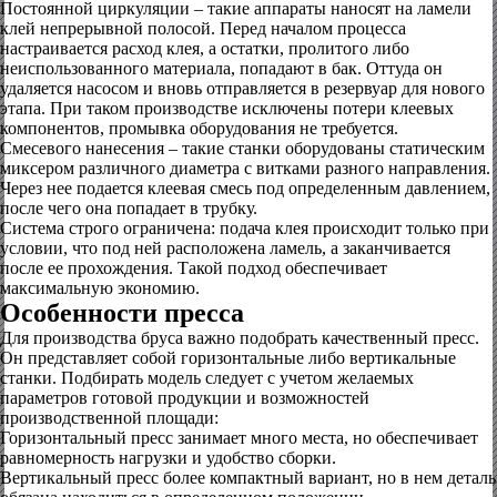
Постоянной циркуляции – такие аппараты наносят на ламели
клей непрерывной полосой. Перед началом процесса
настраивается расход клея, а остатки, пролитого либо
неиспользованного материала, попадают в бак. Оттуда он
удаляется насосом и вновь отправляется в резервуар для нового
этапа. При таком производстве исключены потери клеевых
компонентов, промывка оборудования не требуется.
Смесевого нанесения – такие станки оборудованы статическим
миксером различного диаметра с витками разного направления.
Через нее подается клеевая смесь под определенным давлением,
после чего она попадает в трубку.
Система строго ограничена: подача клея происходит только при
условии, что под ней расположена ламель, а заканчивается
после ее прохождения. Такой подход обеспечивает
максимальную экономию.
Особенности пресса
Для производства бруса важно подобрать качественный пресс.
Он представляет собой горизонтальные либо вертикальные
станки. Подбирать модель следует с учетом желаемых
параметров готовой продукции и возможностей
производственной площади:
Горизонтальный пресс занимает много места, но обеспечивает
равномерность нагрузки и удобство сборки.
Вертикальный пресс более компактный вариант, но в нем деталь