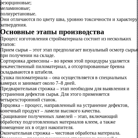
резорциновые;
меламиновые;
полиуретановые.
Они отличаются по цвету шва, уровню токсичности и характеру
затвердения.
Основные этапы производства
Процесс изготовления стройматериала состоит из нескольких
этапов:
Прием сырья – этот этап предполагает визуальный осмотр сырья
при получении на складе.
Сортировка древесины – во время этой процедуры удаляется
некачественный пиломатериал, а отсортированные бревна
складываются в штабеля.
Сушка пиломатериала – она осуществляется в специальных
камерах и занимает около 7–8 дней.
Предварительная строжка – этап необходим для выявления и
устранения дефектов сырья. Для этого применяется
четырехсторонний станок.
Торцовка – процесс, направленный на устранение дефектов,
конечный продукт – ламели высокого качества.
Сращивание полученных ламелей – этап, включающий
обработку подготовленных материалов клеем, а также
помещение их в отдел накопителя.
Окончательная строжка – чистовая обработка материала.