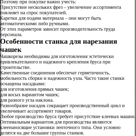
Поэтому при покупке важно учесть:
Присутствие нескольких фрез – увеличение ассортимента
повлияет на спрос покупателей.
Каретки для подачи материала – они могут быть
автоматическими либо ручными.
От этих параметров зависит производительность труда
персонала.
Особенности станка для нарезания
чашек
Чашкорезы необходимы для изготовления эстетически
привлекательного и надежного крепления бруса при
строительстве.
Качественные соединения обеспечат герметичность,
мобильность сборки и надежность узла. Часто такие станки
оснащены насадками:
для изготовления прямых чашек;
для косых вариантом чашек;
для разного угла наклона.
Разнообразие насадок сокращает производственный цикл и
увеличивает ассортимент товаров.
Любое производство бруса требует присутствие клеевых машин.
Оптимальным вариантом для производства являются
клеенаносящие установки ленточного типа. Они условно
делятся на две большие группы станков.