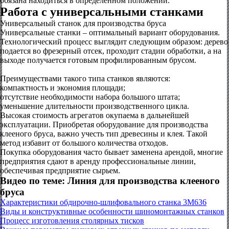
обязана находиться в определенном положении.
Работа с универсальными станками
Универсальный станок для производства бруса
Универсальные станки – оптимальный вариант оборудования.
Технологический процесс выглядит следующим образом: дерево
подается во фрезерный отсек, проходит стадии обработки, а на
выходе получается готовым профилированным брусом.
Преимуществами такого типа станков являются:
компактность и экономия площади;
отсутствие необходимости набора большого штата;
уменьшение длительности производственного цикла.
Высокая стоимость агрегатов окупаема в дальнейшей
эксплуатации. Приобретая оборудование для производства
клееного бруса, важно учесть тип древесины и клея. Такой
метод избавит от большого количества отходов.
Покупка оборудования часто бывает заменена арендой, многие
предприятия сдают в аренду профессиональные линии,
обеспечивая предприятие сырьем.
Видео по теме: Линия для производства клееного
бруса
Характеристики обдирочно-шлифовального станка 3М636
Виды и конструктивные особенности шиномонтажных станков
Процесс изготовления столярных тисков