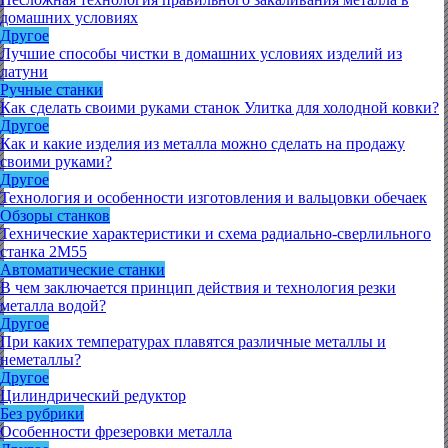
домашних условиях
Другое
Лучшие способы чистки в домашних условиях изделий из
латуни
Ручные станки
Как сделать своими руками станок Улитка для холодной ковки?
Другое
Как и какие изделия из металла можно сделать на продажу
своими руками?
Другое
Технология и особенности изготовления и вальцовки обечаек
Обзоры станков
Технические характеристики и схема радиально-сверлильного
станка 2М55
Автоматические станки
В чем заключается принцип действия и технология резки
металла водой?
Другое
При каких температурах плавятся различные металлы и
неметаллы?
Другое
Цилиндрический редуктор
Без рубрики
Особенности фрезеровки металла