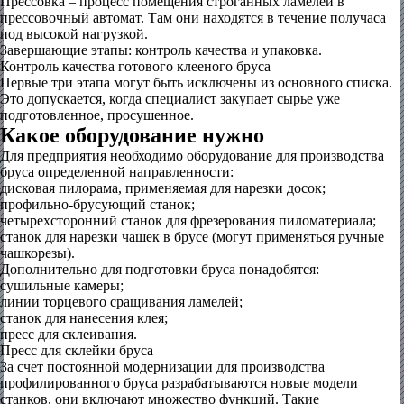
Прессовка – процесс помещения строганных ламелей в
прессовочный автомат. Там они находятся в течение получаса
под высокой нагрузкой.
Завершающие этапы: контроль качества и упаковка.
Контроль качества готового клееного бруса
Первые три этапа могут быть исключены из основного списка.
Это допускается, когда специалист закупает сырье уже
подготовленное, просушенное.
Какое оборудование нужно
Для предприятия необходимо оборудование для производства
бруса определенной направленности:
дисковая пилорама, применяемая для нарезки досок;
профильно-брусующий станок;
четырехсторонний станок для фрезерования пиломатериала;
станок для нарезки чашек в брусе (могут применяться ручные
чашкорезы).
Дополнительно для подготовки бруса понадобятся:
сушильные камеры;
линии торцевого сращивания ламелей;
станок для нанесения клея;
пресс для склеивания.
Пресс для склейки бруса
За счет постоянной модернизации для производства
профилированного бруса разрабатываются новые модели
станков, они включают множество функций. Такие