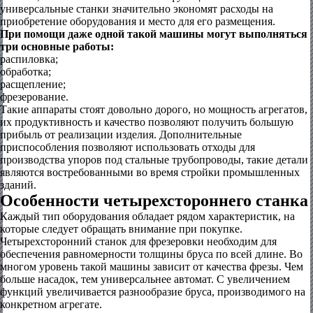
универсальные станки значительно экономят расходы на
приобретение оборудования и место для его размещения.
При помощи даже одной такой машины могут выполняться
три основные работы:
распиловка;
обработка;
расщепление;
фрезерование.
Такие аппараты стоят довольно дорого, но мощность агрегатов,
их продуктивность и качество позволяют получить большую
прибыль от реализации изделия. Дополнительные
приспособления позволяют использовать отходы для
производства упоров под стальные трубопроводы, такие детали
являются востребованными во время стройки промышленных
зданий.
Особенности четырехстороннего станка
Каждый тип оборудования обладает рядом характеристик, на
которые следует обращать внимание при покупке.
Четырехсторонний станок для фрезеровки необходим для
обеспечения равномерности толщины бруса по всей длине. Во
многом уровень такой машины зависит от качества фрезы. Чем
больше насадок, тем универсальнее автомат. С увеличением
функций увеличивается разнообразие бруса, производимого на
конкретном агрегате.