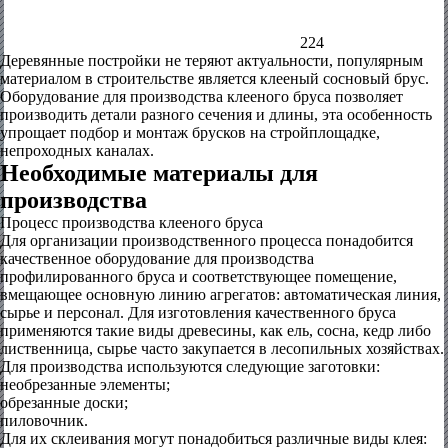
224
Деревянные постройки не теряют актуальности, популярным
материалом в строительстве является клееный сосновый брус.
Оборудование для производства клееного бруса позволяет
производить детали разного сечения и длины, эта особенность
упрощает подбор и монтаж брусков на стройплощадке,
непроходных каналах.
Необходимые материалы для
производства
Процесс производства клееного бруса
Для организации производственного процесса понадобится
качественное оборудование для производства
профилированного бруса и соответствующее помещение,
вмещающее основную линию агрегатов: автоматическая линия,
сырье и персонал. Для изготовления качественного бруса
применяются такие виды древесины, как ель, сосна, кедр либо
лиственница, сырье часто закупается в лесопильных хозяйствах.
Для производства используются следующие заготовки:
необрезанные элементы;
обрезанные доски;
пиловочник.
Для их склеивания могут понадобиться различные виды клея: